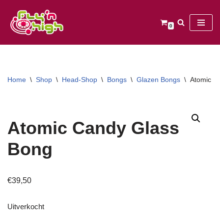
Ga
0
naar
de
inhoud
Home
\
Shop
\
Head-Shop
\
Bongs
\
Glazen Bongs
\
Atomic C
Atomic Candy Glass
Bong
€
39,50
Uitverkocht