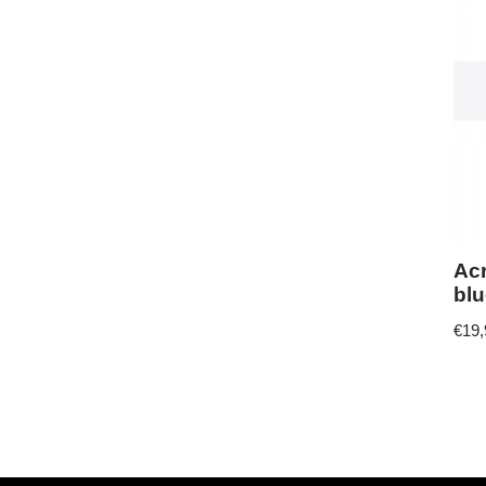
Ac
bl
€
19,