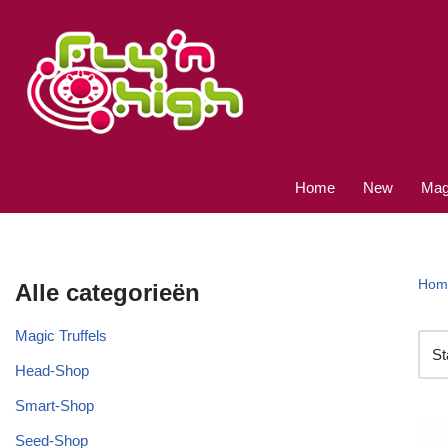
Ga
naar
de
inhoud
Home
New
Magi
Hom
Alle categorieën
Magic Truffels
Head-Shop
Smart-Shop
Seed-Shop