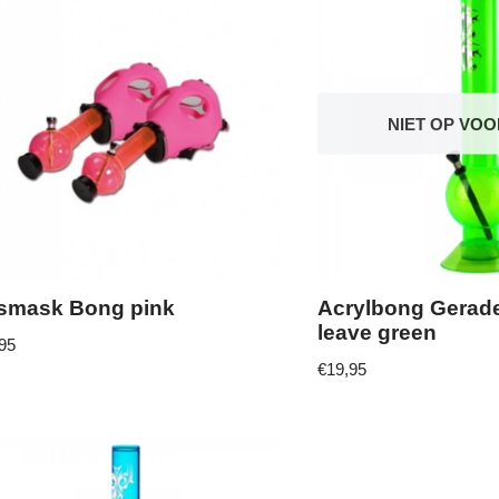
NIET OP VO
smask Bong pink
Acrylbong Gerad
leave green
95
€
19,95