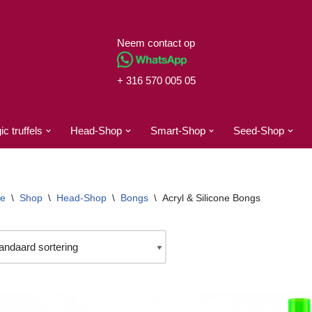
Neem contact op
+ 316 570 005 05
c truffels
Head-Shop
Smart-Shop
Seed-Shop
e
\
Shop
\
Head-Shop
\
Bongs
\
Acryl & Silicone Bongs