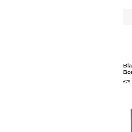
Bl
Bo
€
79,