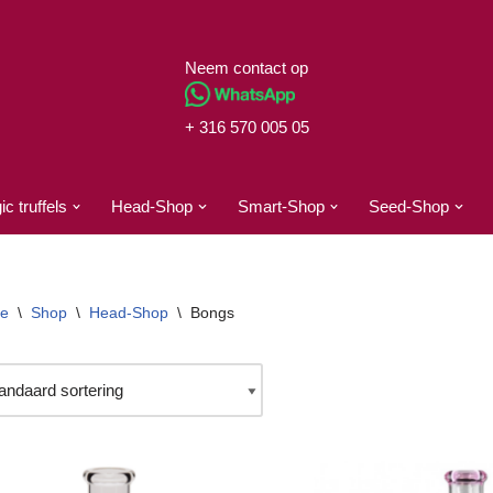
Neem contact op
+ 316 570 005 05
c truffels
Head-Shop
Smart-Shop
Seed-Shop
e
\
Shop
\
Head-Shop
\
Bongs