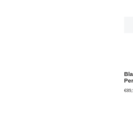
Bla
Pe
€
89,