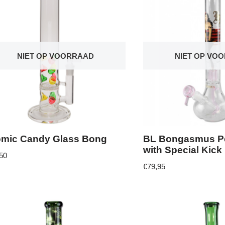
NIET OP VOORRAAD
NIET OP VO
omic Candy Glass Bong
BL Bongasmus P
with Special Kick
50
€
79,95