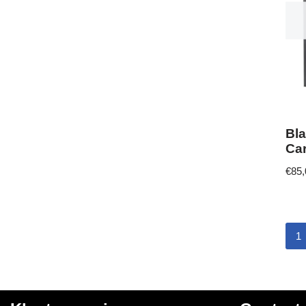
Bla
Car
€
85,
1