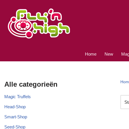
Ga
naar
de
inhoud
Home
New
Magi
Hom
Alle categorieën
Magic Truffels
Head-Shop
Smart-Shop
Seed-Shop