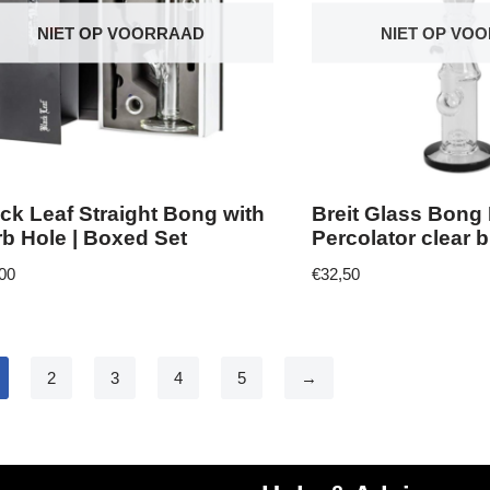
NIET OP VOORRAAD
NIET OP VO
ck Leaf Straight Bong with
Breit Glass Bong
b Hole | Boxed Set
Percolator clear 
00
€
32,50
2
3
4
5
→