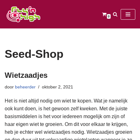
Ga
0
naar
de
inhoud
Seed-Shop
Wietzaadjes
door
beheerder
oktober 2, 2021
Het is niet altijd nodig om wiet te kopen. Wat je namelijk
ook kunt doen, is het gewoon zelf kweken. Met de juiste
basismiddelen is het voor iedereen mogelijk om zijn of
haar eigen wiet te groeien. Om dit voor elkaar te krijgen,
heb je echter wel wietzaadjes nodig. Wietzaadjes groeien
op den duur uit tot volwaardige wietplanten wanneer je ze