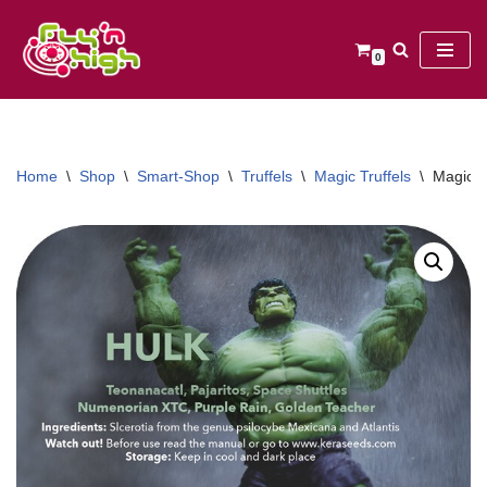
Ga
0
naar
de
inhoud
Home
\
Shop
\
Smart-Shop
\
Truffels
\
Magic Truffels
\
Magic T