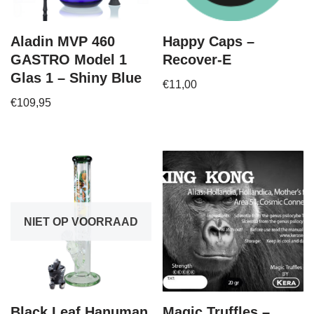
Aladin MVP 460
Happy Caps –
GASTRO Model 1
Recover-E
Glas 1 – Shiny Blue
€
11,00
€
109,95
NIET OP VOORRAAD
Black Leaf Hanuman
Magic Truffles –