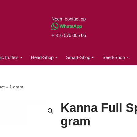
Neem contact op
+ 316 570 005 05
c truffels
Head-Shop
Smart-Shop
Seed-Shop
act – 1 gram
Kanna Full S
gram