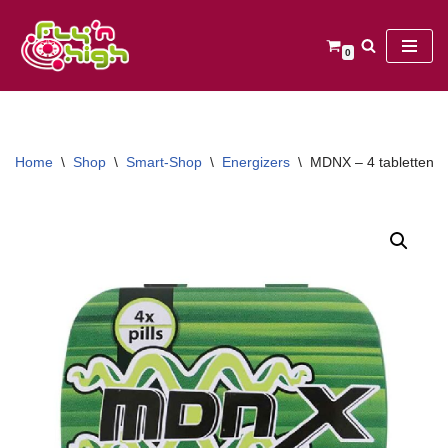
Ga
0
naar
de
inhoud
Home
\
Shop
\
Smart-Shop
\
Energizers
\
MDNX – 4 tabletten