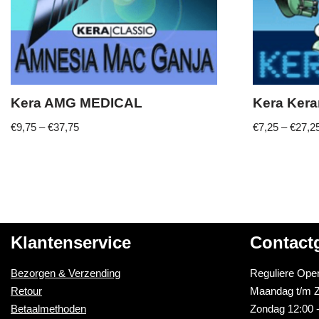
Kera AMG MEDICAL
Kera Ker
€
9,75
–
€
37,75
€
7,25
–
€
27,2
Klantenservice
Contact
Bezorgen & Verzending
Reguliere Open
Retour
Maandag t/m Z
Betaalmethoden
Zondag 12:00 -