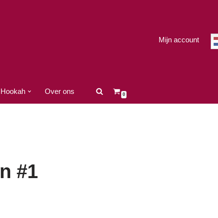
Mijn account
Hookah
Over ons
0
n #1