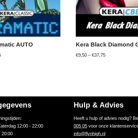
amatic AUTO
Kera Black Diamond
5
€
9,50
–
€
37,75
gegevens
Hulp & Advies
ingstijden:
Heeft u hulp of advies nodig? B
aterdag 12:00 - 22:00
005 05
voor onze klantenservice
 20:00
info@flynhigh.nl