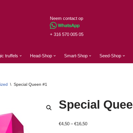
Neem contact op
+ 316 570 005 05
c truffels
Head-Shop
Smart-Shop
Seed-Shop
ized
\
Special Queen #1
Special Quee
€
4,50
–
€
16,50