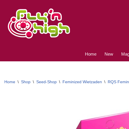
Ga
naar
de
inhoud
Home
New
Magi
Home
\
Shop
\
Seed-Shop
\
Feminized Wietzaden
\
RQS Femin