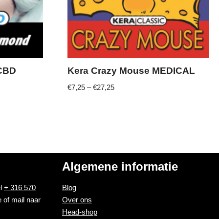
 CBD
Kera Crazy Mouse MEDICAL
€
7,25
–
€
27,25
Algemene informatie
el
+ 316 570
Blog
 of mail naar
Over ons
Head-shop