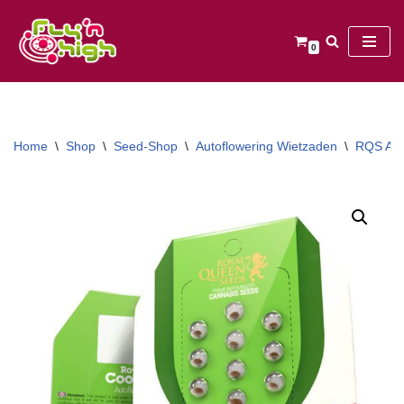
Ga
0
naar
de
inhoud
Home
\
Shop
\
Seed-Shop
\
Autoflowering Wietzaden
\
RQS Aut