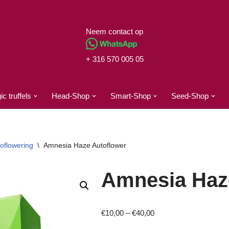
Neem contact op
+ 316 570 005 05
c truffels
Head-Shop
Smart-Shop
Seed-Shop
oflowering
\
Amnesia Haze Autoflower
Amnesia Haz
€
10,00
–
€
40,00