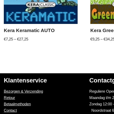
Kera Keramatic AUTO
Kera Gre
€
7,25
–
€
27,25
€
9,25
–
€
34,2
Klantenservice
Contact
Bezorgen & Verzending
Reguliere Open
Retour
Maandag t/m Z
Betaalmethoden
Zondag 12:00 -
Contact
Noordstraat 6