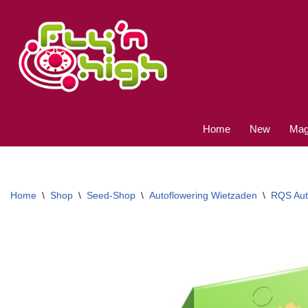
Ga
naar
de
inhoud
Home
New
Magi
Home
\
Shop
\
Seed-Shop
\
Autoflowering Wietzaden
\
RQS Aut