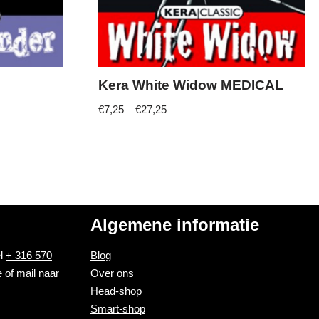
Kera White Widow MEDICAL
€
7,25
–
€
27,25
Algemene informatie
el
+ 316 570
Blog
 of mail naar
Over ons
Head-shop
Smart-shop