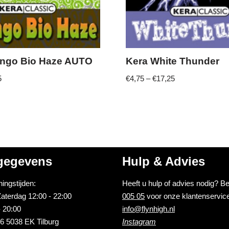
engo Bio Haze AUTO
Kera White Thunder
5
€
4,75
–
€
17,25
gegevens
Hulp & Advies
ingstijden:
Heeft u hulp of advies nodig? B
aterdag 12:00 - 22:00
005 05
voor onze klantenservice
 20:00
info@flynhigh.nl
6 5038 EK Tilburg
Instagram