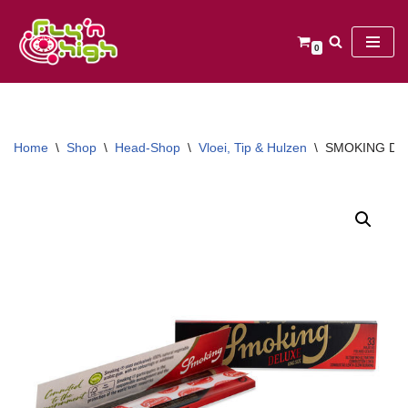
Ga
0
naar
de
inhoud
Home
\
Shop
\
Head-Shop
\
Vloei, Tip & Hulzen
\
SMOKING DEL