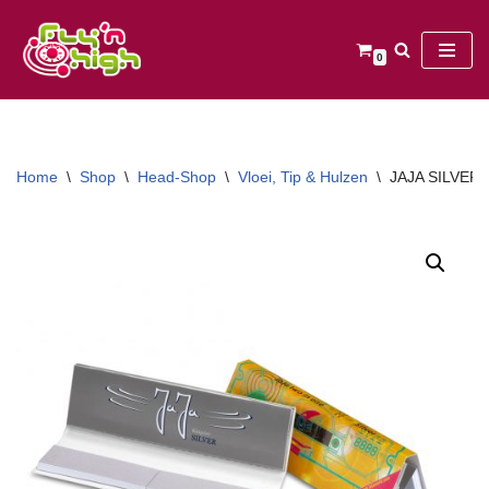
Ga
0
naar
de
inhoud
Home
\
Shop
\
Head-Shop
\
Vloei, Tip & Hulzen
\
JAJA SILVER 