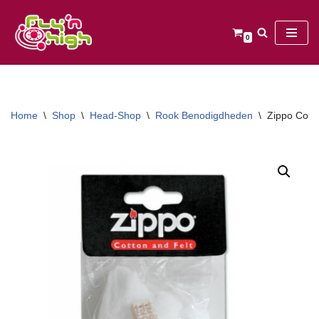
Ga
0
naar
de
inhoud
Home
\
Shop
\
Head-Shop
\
Rook Benodigdheden
\
Zippo Cotto