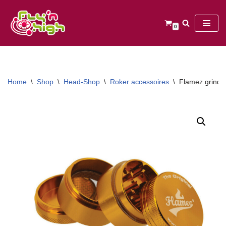
Ga
0
naar
de
inhoud
Home
\
Shop
\
Head-Shop
\
Roker accessoires
\
Flamez grinde