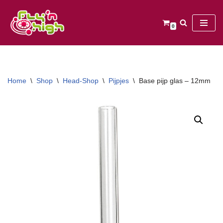
Ga
0
naar
de
inhoud
Home
\
Shop
\
Head-Shop
\
Pijpjes
\
Base pijp glas – 12mm