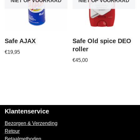
NIET OP VOORRAAD
NIET OP VOORRAAD
Safe AJAX
Safe Old spice DEO
roller
€
19,95
€
45,00
Klantenservice
Bezorgen & Verzending
Retour
Betaalmethoden