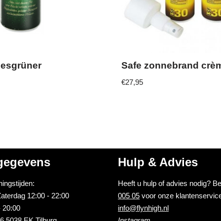
nesgrüner
Safe zonnebrand crè
€
27,95
gegevens
Hulp & Advies
ingstijden:
Heeft u hulp of advies nodig? B
aterdag 12:00 - 22:00
005 05
voor onze klantenservice
 20:00
info@flynhigh.nl
6 5038 EK Tilburg
Instagram