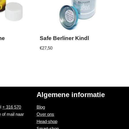
me
Safe Berliner Kindl
€
27,50
Algemene informatie
el
+ 316 570
Blog
 of mail naar
Over ons
Head-shop
Smart-shop