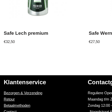
Safe Lech premium
Safe Wer
€
32,50
€
27,50
Klantenservice
Contact
Bezorgen & Verzending
Reguliere Open
Retour
Maandag t/m Z
Betaalmethoden
Zondag 12:00 -
Contact
Noordstraat 6