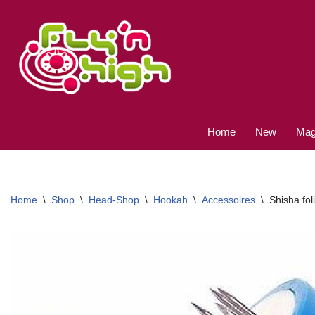
Ga
naar
de
inhoud
Home
New
Magi
Home
\
Shop
\
Head-Shop
\
Hookah
\
Accessoires
\
Shisha fol