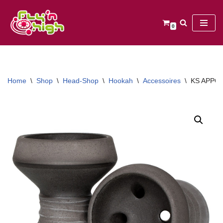
Ga
0
naar
de
inhoud
Home
\
Shop
\
Head-Shop
\
Hookah
\
Accessoires
\
KS APPO s