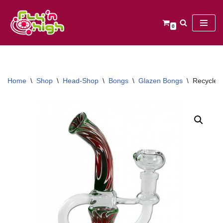
Ga
0
naar
de
inhoud
Home
\
Shop
\
Head-Shop
\
Bongs
\
Glazen Bongs
\
Recycler