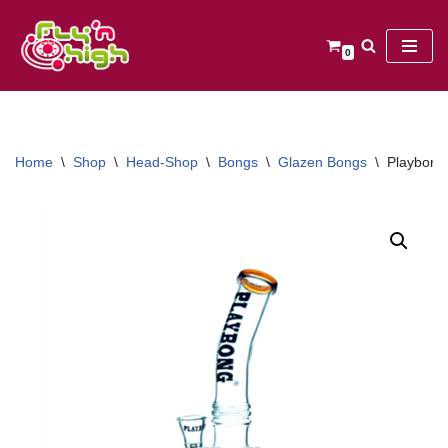
Ga
0
naar
de
inhoud
Home
\
Shop
\
Head-Shop
\
Bongs
\
Glazen Bongs
\
Playbong