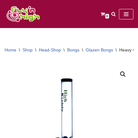
Ga
0
naar
de
inhoud
Home
\
Shop
\
Head-Shop
\
Bongs
\
Glazen Bongs
\
Heavy Gl.