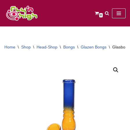
Ga
0
naar
de
inhoud
Home
\
Shop
\
Head-Shop
\
Bongs
\
Glazen Bongs
\
Glasbong