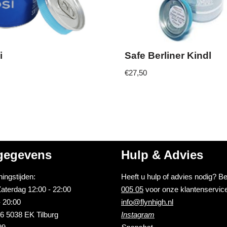
i
Safe Berliner Kindl
€
27,50
gegevens
Hulp & Advies
ingstijden:
Heeft u hulp of advies nodig? B
aterdag 12:00 - 22:00
005 05
voor onze klantenservice
 20:00
info@flynhigh.nl
6 5038 EK Tilburg
Instagram