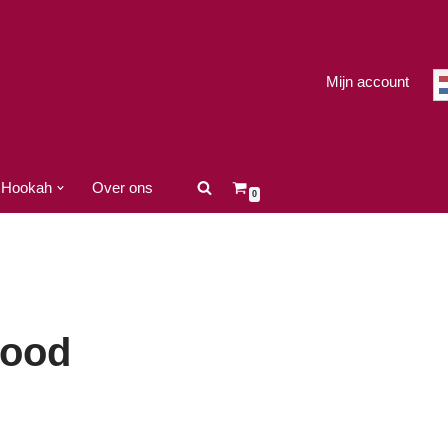
Mijn account
Hookah
Over ons
0
rood