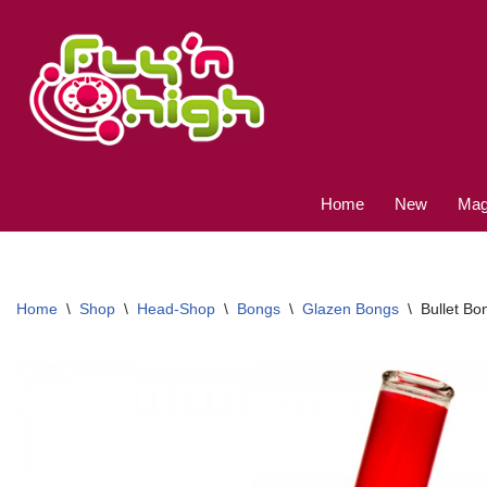
Ga
naar
de
inhoud
Home
New
Magi
Home
\
Shop
\
Head-Shop
\
Bongs
\
Glazen Bongs
\
Bullet Bo