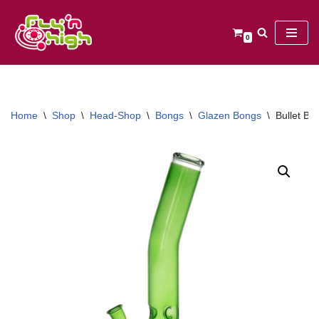
Ga
0
naar
de
inhoud
Home
\
Shop
\
Head-Shop
\
Bongs
\
Glazen Bongs
\
Bullet Bo