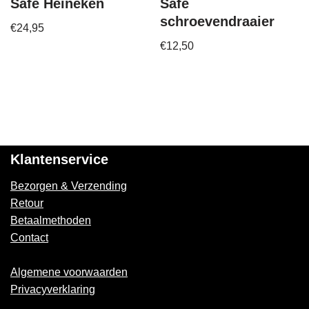
Safe Heineken
Safe
schroevendraaier
€
24,95
€
12,50
Klantenservice
Bezorgen & Verzending
Retour
Betaalmethoden
Contact
Algemene voorwaarden
Privacyverklaring