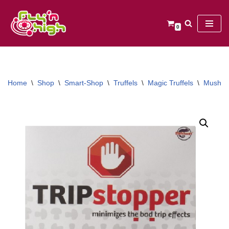
Ga
0
naar
de
inhoud
Home
\
Shop
\
Smart-Shop
\
Truffels
\
Magic Truffels
\
Mush M