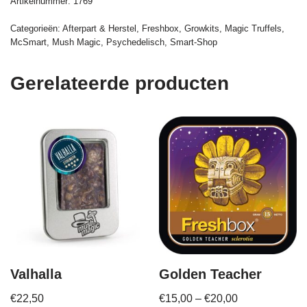
Artikelnummer:
1769
Categorieën:
Afterpart & Herstel
,
Freshbox
,
Growkits
,
Magic Truffels
,
McSmart
,
Mush Magic
,
Psychedelisch
,
Smart-Shop
Gerelateerde producten
Valhalla
Golden Teacher
€
22,50
€
15,00
–
€
20,00