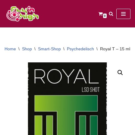
Ga
0
naar
de
inhoud
Home
\
Shop
\
Smart-Shop
\
Psychedelisch
\
Royal T – 15 ml