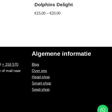
Dolphins Delight
€
15,00
–
€
20,00
Algemene informatie
el
+ 316 570
Blog
 of mail naar
Over ons
Head-shop
Smart-shop
Seed-shop