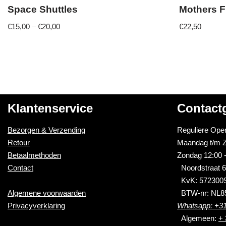
Space Shuttles
Mothers F
€
15,00
–
€
20,00
€
22,50
Klantenservice
Contact
Bezorgen & Verzending
Reguliere Open
Retour
Maandag t/m Z
Betaalmethoden
Zondag 12:00 -
Contact
Noordstraat 6
KvK: 572300
Algemene voorwaarden
BTW-nr: NL8
Privacyverklaring
Whatsapp: +31
Algemeen:
+ 