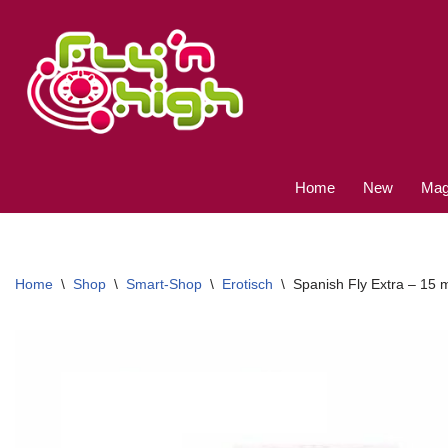
Ga
naar
de
inhoud
Home
New
Magi
Home
\
Shop
\
Smart-Shop
\
Erotisch
\
Spanish Fly Extra – 15 