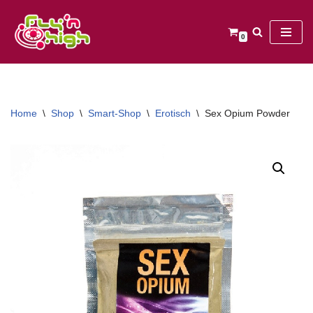
Ga
0
naar
de
inhoud
Home
\
Shop
\
Smart-Shop
\
Erotisch
\
Sex Opium Powder