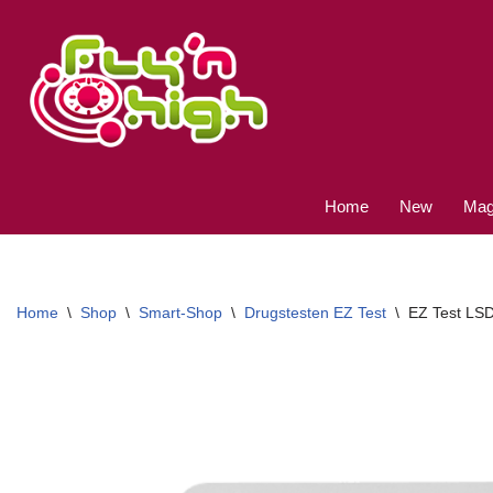
Ga
naar
de
inhoud
Home
New
Magi
Home
\
Shop
\
Smart-Shop
\
Drugstesten EZ Test
\
EZ Test LSD