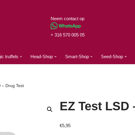
Neem contact op
+ 316 570 005 05
c truffels
Head-Shop
Smart-Shop
Seed-Shop
 – Drug Test
EZ Test LSD 
€
5,95