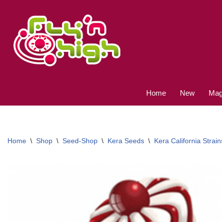
Ga
naar
de
inhoud
Home
New
Magi
Home
\
Shop
\
Seed-Shop
\
Kera Seeds
\
Kera California Strain