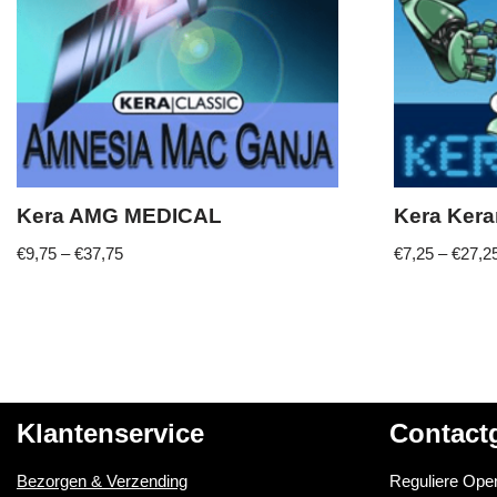
Kera AMG MEDICAL
Kera Ker
€
9,75
–
€
37,75
€
7,25
–
€
27,2
Klantenservice
Contact
Bezorgen & Verzending
Reguliere Open