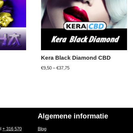
L
Kera Black Diamond CBD
€
9,50
–
€
37,75
Algemene informatie
el
+ 316 570
Blog