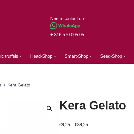
Neem contact op
+ 316 570 005 05
c truffels
Head-Shop
Smart-Shop
Seed-Shop
s
\
Kera Gelato
Kera Gelato
€
9,25
–
€
39,25