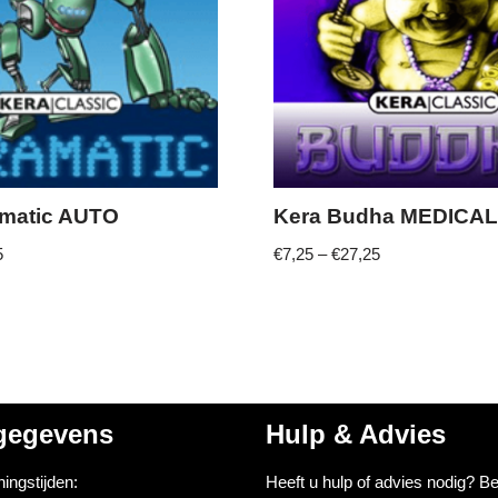
amatic AUTO
Kera Budha MEDICA
5
€
7,25
–
€
27,25
gegevens
Hulp & Advies
ingstijden:
Heeft u hulp of advies nodig? B