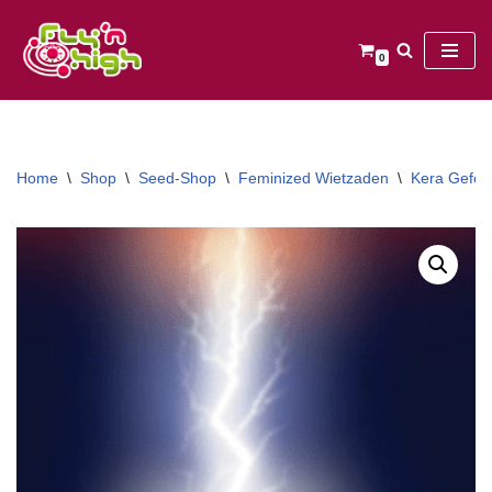
Ga
0
naar
de
inhoud
Home
\
Shop
\
Seed-Shop
\
Feminized Wietzaden
\
Kera Gefem